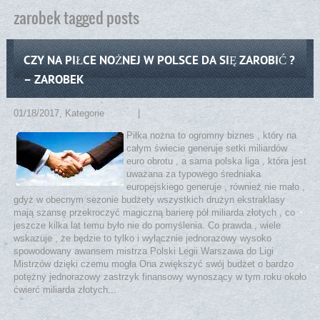
zarobek tagged posts
CZY NA PIŁCE NOŻNEJ W POLSCE DA SIĘ ZAROBIĆ ?
– ZAROBEK
01/18/2017
, Kategorie
Teoria
|
No comments
Piłka nożna to ogromny biznes , który na
całym świecie generuje setki miliardów
euro obrotu , a sama polska liga , która jest
uważana za typowego średniaka
europejskiego generuje , również nie mało ,
gdyż w obecnym sezonie budżety wszystkich drużyn ekstraklasy
mają szansę przekroczyć magiczną barierę pół miliarda złotych , co
jeszcze kilka lat temu było nie do pomyślenia. Co prawda , wiele
wskazuje , że będzie to tylko i wyłącznie jednorazowy wysoko
spowodowany awansem mistrza Polski Legii Warszawa do Ligi
Mistrzów dzięki czemu mogła Ona zwiększyć swój budżet o bardzo
potężny jednorazowy zastrzyk finansowy wynoszący w tym roku około
ćwierć miliarda złotych...