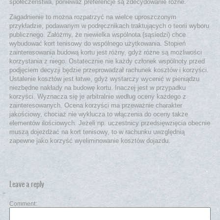
społeczeństwa, ponieważ preferencje są zdecydowanie różne.
Zagadnienie to można rozpatrzyć na wielce uproszczonym
przykładzie, podawanym w podręcznikach traktujących o teorii wyboru
publicznego. Załóżmy, że niewielka wspólnota (sąsiedzi) chce
wybudować kort tenisowy do wspólnego użytkowania. Stopień
zainteresowania budową kortu jest różny, gdyż różne są możliwości
korzystania z niego. Ostatecznie nie każdy członek wspólnoty przed
podjęciem decyzji będzie przeprowadzał rachunek kosztów i korzyści.
Ustalenie kosztów jest łatwe, gdyż wystarczy wycenić w pieniądzu
niezbędne nakłady na budowę kortu. Inaczej jest w przypadku
korzyści. Wyznacza się je arbitralnie według oceny każdego z
zainteresowanych. Ocena korzyści ma przeważnie charakter
jakościowy, chociaż nie wyklucza to włączenia do oceny także
elementów ilościowych. Jeżeli np. uczestnicy przedsięwzięcia obecnie
muszą dojeżdżać na kort tenisowy, to w rachunku uwzględnią
zapewne jako korzyść wyeliminowanie kosztów dojazdu.
Leave a reply
Comment