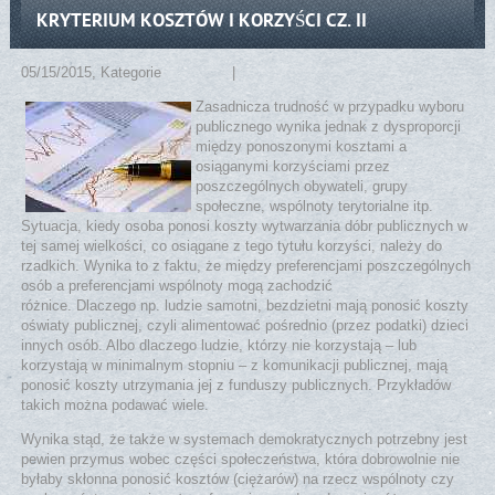
KRYTERIUM KOSZTÓW I KORZYŚCI CZ. II
05/15/2015
, Kategorie
Praktyka
|
No comments
Zasadnicza trudność w przypadku wyboru
publicznego wynika jednak z dysproporcji
między ponoszonymi kosztami a
osiąganymi korzyściami przez
poszczególnych obywateli, grupy
społeczne, wspólnoty terytorialne itp.
Sytuacja, kiedy osoba ponosi koszty wytwarzania dóbr publicznych w
tej samej wielkości, co osiągane z tego tytułu korzyści, należy do
rzadkich. Wynika to z faktu, że między preferencjami poszczególnych
osób a preferencjami wspólnoty mogą zachodzić
zupełnie podstawowe
różnice. Dlaczego np. ludzie samotni, bezdzietni mają ponosić koszty
oświaty publicznej, czyli alimentować pośrednio (przez podatki) dzieci
innych osób. Albo dlaczego ludzie, którzy nie korzystają – lub
korzystają w minimalnym stopniu – z komunikacji publicznej, mają
ponosić koszty utrzymania jej z funduszy publicznych. Przykładów
takich można podawać wiele.
Wynika stąd, że także w systemach demokratycznych potrzebny jest
pewien przymus wobec części społeczeństwa, która dobrowolnie nie
byłaby skłonna ponosić kosztów (ciężarów) na rzecz wspólnoty czy