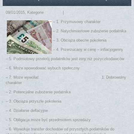
09/01/2015
, Kategorie
Praktyka
|
No comments
– 1. Przymusowy charakter
– 2. Natychmiastowe zubożenie podatnika
– 3. Obciąża obecne pokolenia
– 4. Przerzucany w cenę – inflacjogenny
– 5. Podmiotowy przekrój podatników jest inny niż pożyczkodawców
– 6. Może spowodować wybuch społeczny
– 7. Może wywołać
zjawisko ucieczki przed podatkami
1. Dobrowolny
charakter
– 2. Potencjalne zubożenie podatnika
– 3. Obciąża przyszłe pokolenia
– 4. Działanie dełlacyjne
– 5. Obligacja może być przedmiotem sprzedaży
– 6. Wywołuje transfer dochodów od przyszłych podatników do