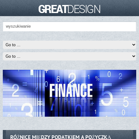
RÓŻNICE MIĘDZY PODATKIEM A POŻYCZKĄ