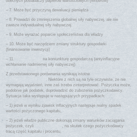
obecnych posiadaczy papierów wartościowych (rentierów)
– 7. Może być przyczyną dewaluacji pieniądza
– 8. Prowadzi do zmniejszenia globalnej siły nabywczej, ale nie
zawsze indywidualnej siły nabywczej
– 9. Może wyrażać poparcie społeczeństwa dla władzy
– 10. Może być narzędziem zmiany struktury gospodarki
(finansowanie inwestycji)
– 11.
Może wpływać
na koniunkturę gospodarczą (antyinflacyjne
wchłanianie nadmiernej siły nabywczej)
Z przedstawionego porównania wynikają istotne
różnice między
podatkiem a pożyczką
. Niektóre z nich są na tyle oczywiste, że nie
wymagają wyjaśnień, inne zaś trzeba zinterpretować. Pożyczka może,
podobnie jak podatek, doprowadzić do zubożenia pożyczkodawcy.
Sytuacja taka występuje w następujących przypadkach:
– 1) jeżeli w wyniku zjawisk inflacyjnych następuje realny spadek
wartości pożyczonego kapitału,
– 2) jeżeli władze publiczne dokonują zmiany warunków zaciągania
pożyczek, czyli
konwersji długu
, na skutek czego pożyczkodawcy
tracą część kapitału i procentu,